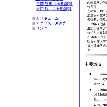
の研究その他に
佐藤 達男 非常勤講師
修所長
米田 洋 非常勤講師
この間、198
加速器研究所
カリキュラム
極磁石の開発
アクセス・連絡先
1989年 基
リンク
度超伝導マグ
技術向上貢献
2006年５月
総合研究大学
日本機械学会
会
主要論文
T. Ohmor
multilaye
April 4,
T. Ohmo
of Multi
Supporte
49A, 20