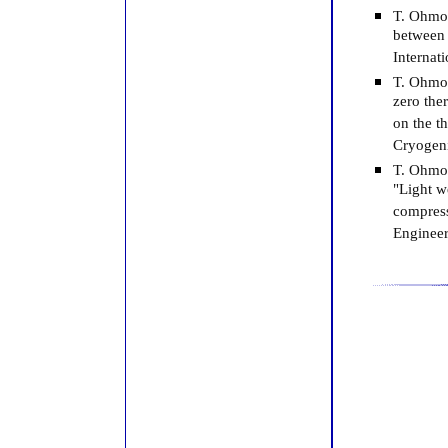
T. Ohmor
between 
Internat
T. Ohmor
zero the
on the t
Cryogeni
T. Ohmo
"Light we
compress
Engineer