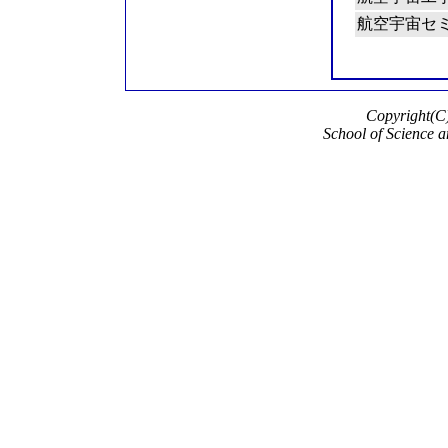
航空宇宙セ
Copyright(C)
School of Science a