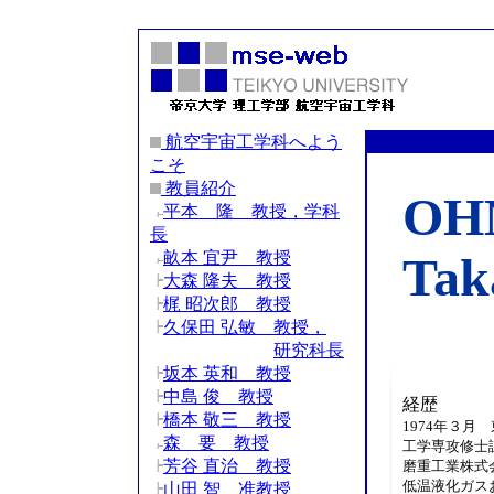
航空宇宙工学科へよう
こそ
教員紹介
OH
平本 隆 教授，学科
長
畝本 宜尹 教授
Tak
大森 隆夫 教授
梶 昭次郎 教授
久保田 弘敏 教授，
研究科長
坂本 英和 教授
中島 俊 教授
経歴
橋本 敬三 教授
1974年３
森 要 教授
工学専攻修士
芳谷 直治 教授
磨重工業株式
低温液化ガス
山田 智 准教授